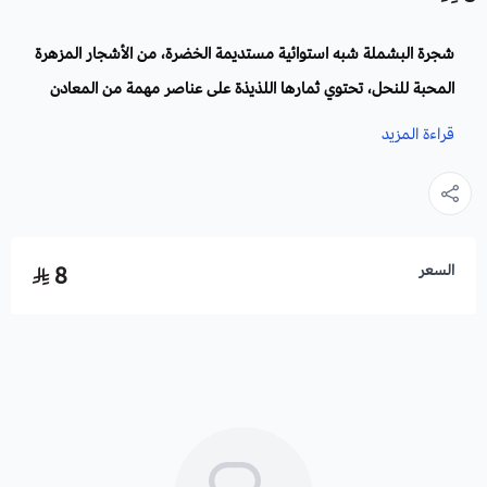
شجرة البشملة شبه استوائية مستديمة الخضرة، من الأشجار المزهرة
المحبة للنحل، تحتوي ثمارها اللذيذة على عناصر مهمة من المعادن
والفيتامينات الغذائية المفيدة لصحة الإنسان.
قراءة المزيد
الاسم العلمي
: Eriobotrya.
أسماء أخرى
: عنق الدنيا . مزاح . الأكي دنيا . ناسبولي . أسكيدنيا .
بُوصَاع . عرنوط . المشمش الهندي . أكادنيا.
السعر
8
الفصيلة:
الوردية.
الموطن الأصلي:
الصين واليابان.
زراعة البشملة والظروف البيئية:
يتحمل البشملة الحرارة العالية والمتوسطة، وله القدرة على تحمل
درجات الحرارة المنخفضة، والجفاف، وملوحة التربة العالية.