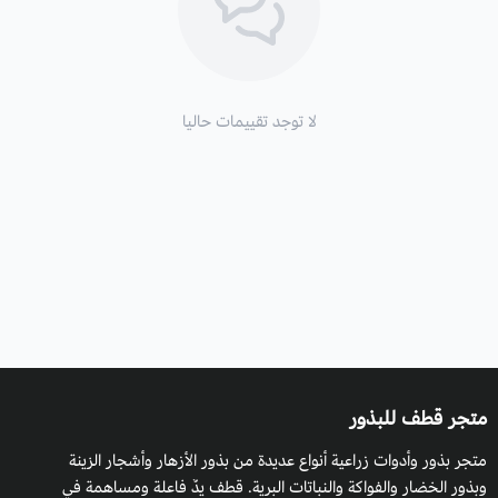
ويمكن زراعتها في أي وقت من السنة في غير هذه الأجواء والظروف
المناخية داخل البيوت المحمية.
لا توجد تقييمات حاليا
التربة والسماد:
يفضل التربة الرملية جيدة التصريف، ويمكن خلط
الرمل مع البيتموس والكموبوست، له القدرة على تحمل ملوحة التربة
قد تصل إلى 4000 جزء من مليون. تسمد في فصل الربيع بسماد
عضوي.
طريقة السقي
: تسقى بانتظام، مع مراعاة حالة الطقس ورطوبة التربة،
والظروف المناخية للنبات.
التعرض للشمس
: يفضل وضعه في مكان شبه مظلل في المناطق
الحارة حتى يصل طوله إلى أكثر من 2 متر.
متجر قطف للبذور
التكاثر:
بالبذور، الترقيد الهوائي.
متجر بذور وأدوات زراعية أنواع عديدة من بذور الأزهار وأشجار الزينة
وبذور الخضار والفواكة والنباتات البرية. قطف يدٌ فاعلة ومساهمة في