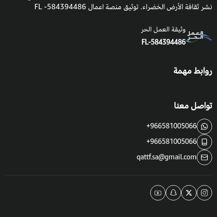
نشر ثقافة الأرض الخضراء. توثيق منصة اعمال 584394486- FL
موعد الزراعة:
من شهر 2فبراير إلى شهر 4 أبريل,
موعد التزهير
: من شهر 10 أكتوبر إلى شهر 1 يناير الشتاء والخريف.
وثيقة العمل الحر
موعد الحصاد
: بعد التزهير ب 150 يوم.
FL-584394486
روابط مهمة
الأزهار والأوراق
:
أزهار البشملة صغيرة ذات لون أبيض تبرز في نورات عنقودية، ذات
رائحة تشبه الفانيلا.
تواصل معنا
أوراقها جذابة المنظر خضراء اللون لامعة طويلة، لها حواف مسننة قد
+966581005066
يصل طولها إلى 30سم.
+966581005066
qattf.sa@gmail.com
الارتفاع
: من 5 إلى 11 متر تقريباً.
الثمرة
: تتميز ثمار البشملة بطعم يجمع بين الحموضة والسكر لذيذ
المذاق، صغيرة يتحول لونها من اللون الأصفر إلى البرتقالي، يصل
طولها إلى 4 سم، وبداخلها تتكون البذور.