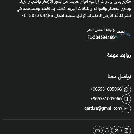
متجر بذور وأدوات زراعية أنواع عديدة من بذور الأزهار وأشجار الزينة
وبذور الخضار والفواكة والنباتات البرية. قطف يدٌ فاعلة ومساهمة في
في الصيف.
نشر ثقافة الأرض الخضراء. توثيق منصة اعمال 584394486- FL
موعد الزراعة:
وثيقة العمل الحر
تبدا فترة زراعة بذور فاكهة القشطة في فصل الربيع وذلك بين شهري
FL-584394486
مارس وأبريل أو الخريف بين شهري أغسطس وأكتوبر في أواني الزراعة
روابط مهمة
في البداية ثم تأتي بعدها عملية النقل إلى خطوط المشتل والمساحات
الواسعة.
تواصل معنا
موعد التزهير:
+966581005066
موعد تزهير شجرة فاكهة القشطة يكون بعد 3 سنوات تقريبا من تاريخ
+966581005066
زراعتها في العادة وتأتي موزعة على جوانب الحامل بالنسبة لبعض
qattf.sa@gmail.com
الأنواع.
موعد الحصاد: