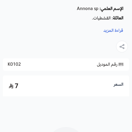
الإسم العلمي:
Annona sp
العائلة
: القشطيات.
الموطن الأصلي
: السودان واليمن.
قراءة المزيد
زراعة فاكهة القشطة وظروف البيئة:
التربة والسماد:
رقم الموديل
K0102
لكي تزرع بذور فاكهة القشطة فإن أفضل نوعية تربة هي تلك التربة
الطمية الخصبة والخفيفة التي تسمح بنفاذ الماء بسهولة إلى داخلها
ويتم صرف الفائض منه وعدم التسبب بملوحة في التربة، حيث أن
السعر
7
هذه البذور لا تتحمل الأماكن قليلة التهوية أو تلك التي تكون فيها
نسب الرطوبة عالية، ولكن بعكس ذلك يمكن زرع أشجارها في أنواع
عديدة من التربة مثل التربة الرملية وغيرها بشرط أن يتم الإعتناء
بموضوع التسميد على الوجه الصحيح وتوفير كافة العناصر الغذائية
التي تحتاج إليها الشجرة حلال نموها وحياتها.