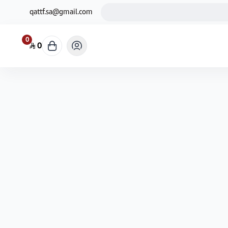
qattf.sa@gmail.com
0
0