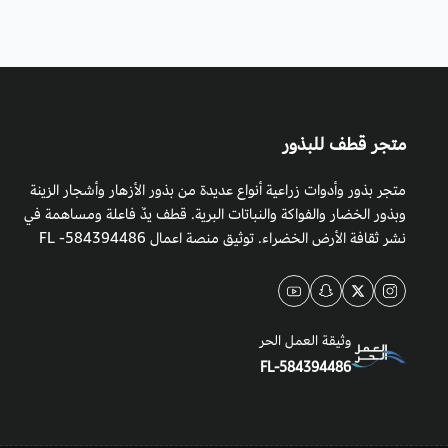
متجر قطف للبذور
متجر بذور وأدوات زراعية أنواع عديدة من بذور الأزهار وأشجار الزينة
وبذور الخضار والفواكة والنباتات البرية. قطف يدٌ فاعلة ومساهمة في
نشر ثقافة الأرض الخضراء. توثيق منصة اعمال 584394486- FL
وثيقة العمل الحر
FL-584394486