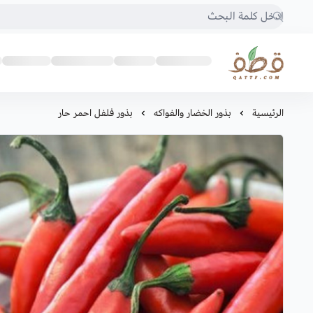
متجر قطف للبذور
الرئيسية
بذور الخضار والفواكه
بذور فلفل احمر حار