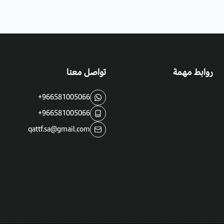
روابط مهمة
تواصل معنا
+966581005066
+966581005066
qattf.sa@gmail.com