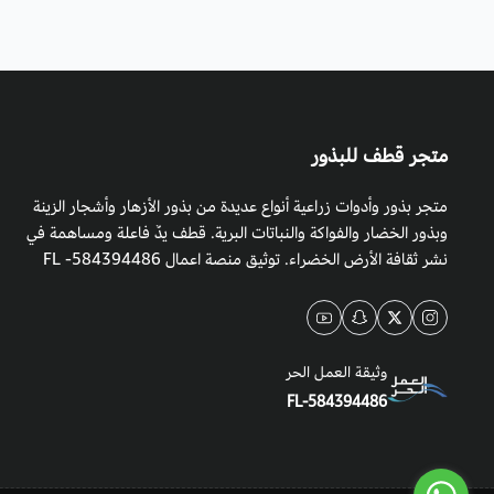
متجر قطف للبذور
متجر بذور وأدوات زراعية أنواع عديدة من بذور الأزهار وأشجار الزينة
وبذور الخضار والفواكة والنباتات البرية. قطف يدٌ فاعلة ومساهمة في
نشر ثقافة الأرض الخضراء. توثيق منصة اعمال 584394486- FL
وثيقة العمل الحر
FL-584394486