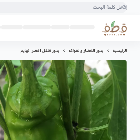
متجر قطف للبذور
الرئيسية
بذور الخضار والفواكه
بذور فلفل اخضر انهايم ‏