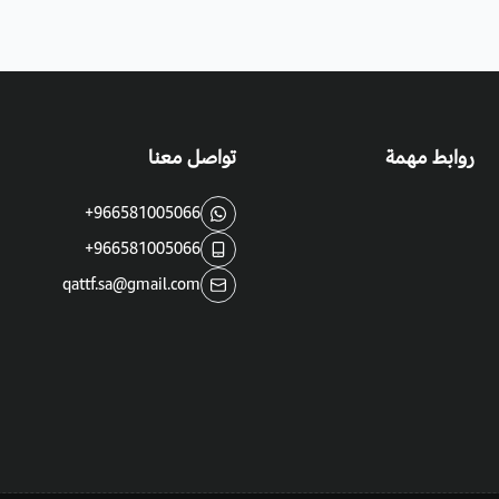
روابط مهمة
تواصل معنا
+966581005066
+966581005066
qattf.sa@gmail.com