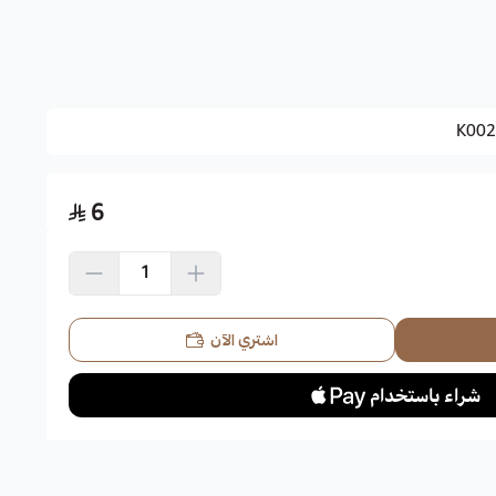
لعناية
اضغط هنا
K002
6
اشتري الآن