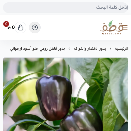
0
0
متجر قطف للبذور
الرئيسية
بذور الخضار والفواكه
بذور فلفل رومي حلو أسود ارجواني