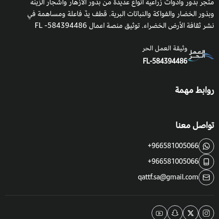
متجر بذور وأدوات زراعية أنواع عديدة من بذور الأزهار وأشجار الزينة
وبذور الخضار والفواكة والنباتات البرية. قطف يدٌ فاعلة ومساهمة في
نشر ثقافة الأرض الخضراء. توثيق منصة اعمال 584394486- FL
وثيقة العمل الحر
FL-584394486
روابط مهمة
تواصل معنا
+966581005066
+966581005066
qattf.sa@gmail.com