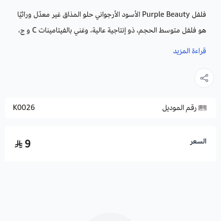
فلفل Purple Beauty الأسود الأرجواني حلو المذاق غير معدّل وراثيًا
هو فلفل متوسط ​​الحجم، ذو إنتاجية عالية، وغني بالفيتامينات C و ج،
يمكن أكله نياً أو مطبوخاً كما يضاف إلى التوابل والسلطات.
قراءة المزيد
ستبدأ هذه الفلفل باللون الأخضر ثم يتحول إلى اللون الأرجواني. إذا
تركت الثمرة لفترة أطول سيتحول لونها إلى اللون الأحمر. وكلما زاد
رقم الموديل
K0026
ضوء الشمس على الشجرة زاد عدد إنتاجها.
لمزيد من المعلومات في الزراعة والعناية
إضغط هنا
السعر
9