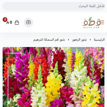
0
0
متجر قطف للبذور
الرئيسية
بذور الزهور
بذور فم السمكة انترهيم