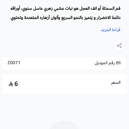
فم السمكة أو انف العجل هو نبات عشبي زهري عاسل سنوي، أوراقه
دائمة الاخضرار و يتميز بالنمو السريع وألوان أزهاره المتعددة وتحتوي
على 30 نوع، رائحته عطرة حيث تقوم ازهاره بجذب الطيور الطنانة
قراءة المزيد
والنحل للتغذية من الرحيق.
الاسم العلمي
: Antirrhinum Majus
الفصيلة :
ينتمي الى الفصيلة الحملية.
رقم الموديل
Z0071
أ
سماء اخرى
: حنك السبع، فم السمكة، أنف الثور، و أنف العجل.
الموطن الاصلي
: يعود أصل هذا النبات الى حوض البحر الأبيض
المتوسط، أوروبا وشمال افريقيا بلاد المغرب العربي.
السعر
6
موعد الزراعة
: بالبذور من شهر 9 سبتمبر حتى 12 ديسمبر، والتعقيل
خلال فصل الربيع.
موعد التزهير:
يزهر فم السمكة انترهيم من شهر فبراير وقد يمتد