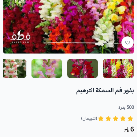
بذور فم السمكة انترهيم
500 بذرة
(تقييمان)
6