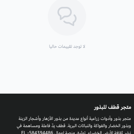
الارتفاع
: قد يصل ارتفاعها إلى 30 متراً.
زراعة لسان العصفور والظروف البيئية:
تفضل الأجواء الاستوائية والجافة، كما يمكن أن يزرع في أي ظروف
مناخية معتدلة مثل البيوت المحمية.
لا توجد تقييمات حاليا
التربة والسماد:
تحتاج إلى تربة طميية أو أي نوع من التربة الخصبة،
وتسميدها مرتان سنوياً بالسماد العضوي، مع مراعاة حاجة النبات
لعدد مرات التسميد.
طريقة السقي
: تسقي بري غزير بداية الانبات وتقليل الري خلال فصل
متجر قطف للبذور
الشتاء، مع مراعاة حالة الطقس ورطوبة التربة، والظروف المناخية
متجر بذور وأدوات زراعية أنواع عديدة من بذور الأزهار وأشجار الزينة
للنبات.
وبذور الخضار والفواكة والنباتات البرية. قطف يدٌ فاعلة ومساهمة في
نشر ثقافة الأرض الخضراء. توثيق منصة اعمال 584394486- FL