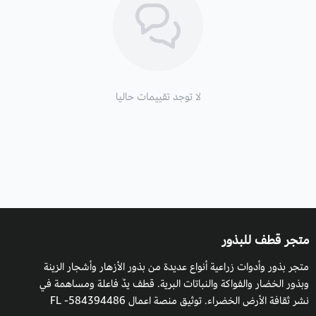
لا توجد تقييمات حاليا
متجر قطف للبذور
متجر بذور وأدوات زراعية أنواع عديدة من بذور الأزهار وأشجار الزينة
وبذور الخضار والفواكة والنباتات البرية. قطف يدٌ فاعلة ومساهمة في
نشر ثقافة الأرض الخضراء. توثيق منصة اعمال 584394486- FL