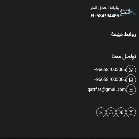
وثيقة العمل الحر
FL-584394486
روابط مهمة
تواصل معنا
+966581005066
+966581005066
qattf.sa@gmail.com