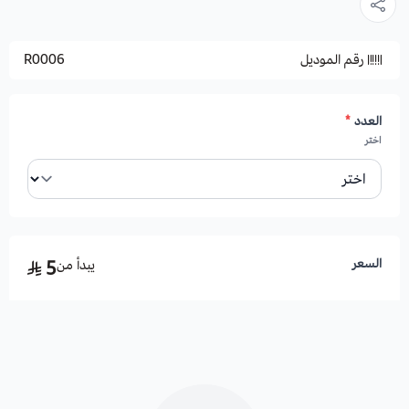
رقم الموديل
R0006
العدد
*
اختر
السعر
يبدأ من
5