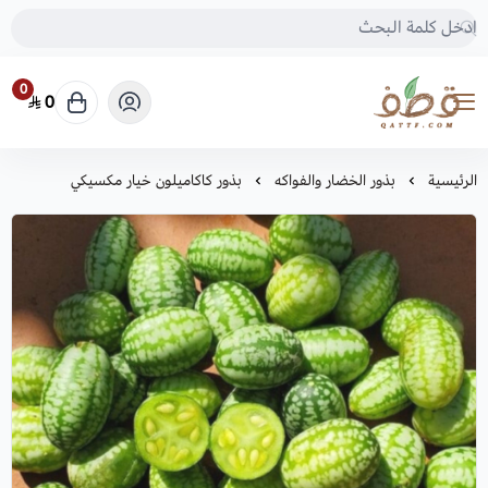
0
0
متجر قطف للبذور
الرئيسية
بذور الخضار والفواكه
بذور كاكاميلون خيار مكسيكي