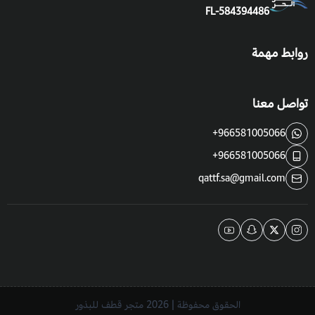
FL-584394486
روابط مهمة
تواصل معنا
+966581005066
+966581005066
qattf.sa@gmail.com
الحقوق محفوظة | 2026
متجر قطف للبذور