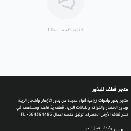
التربة:
مناسب للتربة الرملية الخفيفة والثقيلة الطينية وأن تكون تربة
غنية خصبة.
لا توجد تقييمات حاليا
طريقة السقي
: بانتظام وبشكل يومي ولا يتحمل الاغراق بالمياه.
التعرض للشمس
: يفضل أن يكون المكان مشمس إلى شبه ظليل.
التكاثر:
بالبذور.
متجر قطف للبذور
متجر بذور وأدوات زراعية أنواع عديدة من بذور الأزهار وأشجار الزينة
وبذور الخضار والفواكة والنباتات البرية. قطف يدٌ فاعلة ومساهمة في
نشر ثقافة الأرض الخضراء. توثيق منصة اعمال 584394486- FL
وثيقة العمل الحر