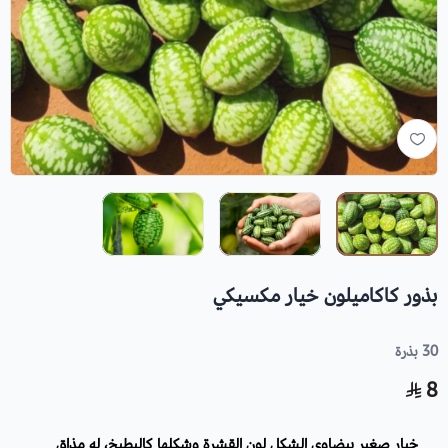
بذور كاكاميلون خيار مكسيكي
30 بذرة
8
خيار صغير بيضاوي الشكل لون القشرة وشكلها كالبطيخ، له مذاق