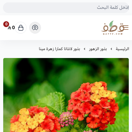
0
0
متجر قطف للبذور
الرئيسية
بذور الزهور
بذور لانتانا كمارا زهرة مينا