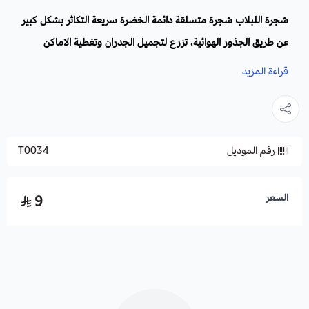
شجرة اللبلاب شجرة متسلقة دائمة الخضرة سريعة التكاثر بشكل كبير
عن طريق الجذور الهوائية، تزرع لتجميل الجدران وتغطية الاماكن
المكشوفة في الحدائق والمنازل.
قراءة المزيد
الاسم العلمي
: Hedera.
أسماء أخرى:
عَشقة ، حبل المساكِين ، اللبلاب الكبِير ، اللبلاب
رقم الموديل
T0034
المتسلِّق.
الفصيلة:
Araliaceae
.
الموطن الأصلي:
أوروبا
.
السعر
9
الأزهار:
خضراء مصفرة صغيرة، تظهر في مجموعات عنقودية.
الأوراق
: بيضاوية على شكل قلب، خضراء غامقة اللون، لامع مع عروق
شاحبة.
الارتفاع
: يمكن أن ينمو إلى 30 مترًا.