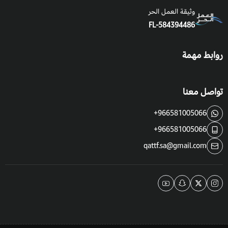
وثيقة العمل الحر
FL-584394486
روابط مهمة
تواصل معنا
+966581005066
+966581005066
qattf.sa@gmail.com