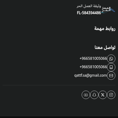
وثيقة العمل الحر
FL-584394486
روابط مهمة
تواصل معنا
+966581005066
+966581005066
qattf.sa@gmail.com