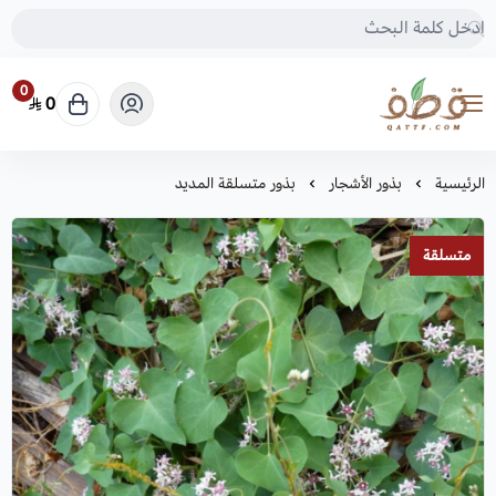
0
0
متجر قطف للبذور
الرئيسية
بذور الأشجار
بذور متسلقة المديد
متسلقة