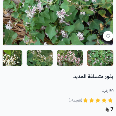
بذور متسلقة المديد
50 بذرة
(تقييمان)
7