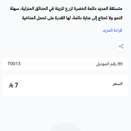
متسلقة المديد دائمة الخضرة تزرع للزينة في الحدائق المنزلية، سهلة
النمو ولا تحتاج إلى عناية دائمة، لها القدرة على تحمل المناخية
القاسية.
قراءة المزيد
الاسم العلمي
: Cynanchum Acutum
أسماء أخرى:
المديد المدبب ، العليقة.
الفصيلة:
الدفلية
.
رقم الموديل
T0013
زراعة المديد والظروف البيئية:
التربة والسماد:
يفضل أي أنوع من أنواع التربة، وتسمد في الأوقات
الباردة والدافئة.
السعر
7
طريقة السقي
: يروى باعتدال.
التعرض للشمس
: تنمو في الأماكن المشمسة وفي الأماكن شبة الظل
والظل.
التكاثر:
بالبذور
موعد الزراعة:
في أوقات السنة الدافئة.