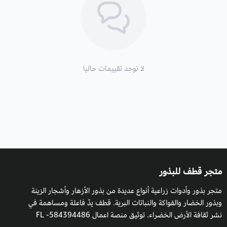
موعد التزهير
: يبدأ التزهير من شهر 3 مارس وحتى نهاية شهر 7 يوينو
الأزهار والأوراق
: لها أزهار بيضاء صغيرة على شكل مجموعات، ذات
كأس طويل ببتلات نجمية، أوراقها قلبية الشكل متقابلة خضراء اللون،
تحتوي على سائل.
لا توجد تقييمات حاليا
الارتفاع
: 3 أمتار.
فوائد : تزرع للزينة في الحدائق المنازل والشرفات.
متجر قطف للبذور
متجر بذور وأدوات زراعية أنواع عديدة من بذور الأزهار وأشجار الزينة
وبذور الخضار والفواكة والنباتات البرية. قطف يدٌ فاعلة ومساهمة في
نشر ثقافة الأرض الخضراء. توثيق منصة اعمال 584394486- FL