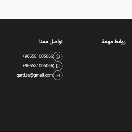
روابط مهمة
تواصل معنا
+966581005066
+966581005066
qattf.sa@gmail.com