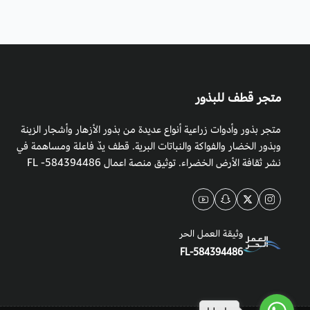
متجر قطف للبذور
متجر بذور وأدوات زراعية أنواع عديدة من بذور الأزهار وأشجار الزينة
وبذور الخضار والفواكة والنباتات البرية. قطف يدٌ فاعلة ومساهمة في
نشر ثقافة الأرض الخضراء. توثيق منصة اعمال 584394486- FL
وثيقة العمل الحر
FL-584394486