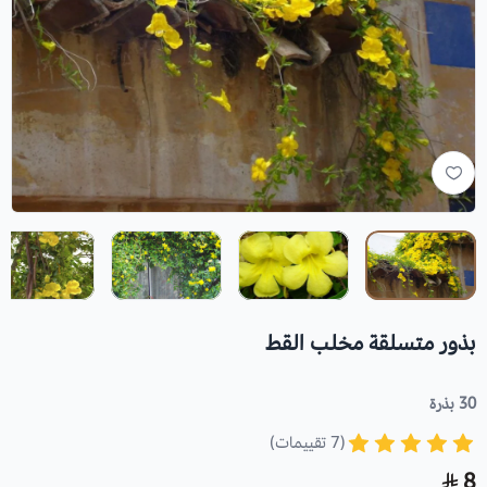
بذور متسلقة مخلب القط
30 بذرة
(7 تقييمات)
8