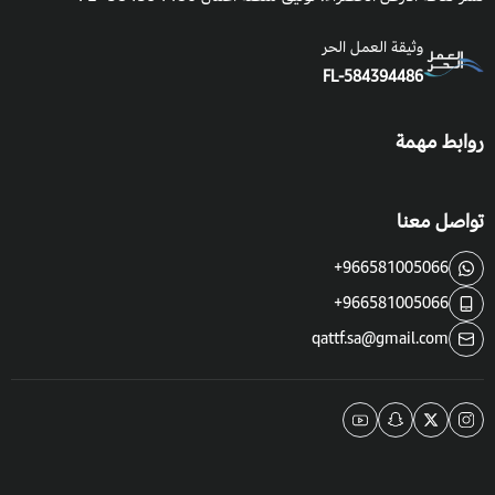
النبات لعدد مرات التسميد.
وثيقة العمل الحر
FL-584394486
طريقة السقي
: لا تحتاج إلى ري كثير فهي نبات يتحمل الجفاف،
ومراعاة حالة الطقس ورطوبة التربة، والظروف المناخية للنبات.
روابط مهمة
التعرض للشمس
: تحتاج إلى التعرض الكامل للشمس.
التكاثر:
بالبذور والتعقيل.
تواصل معنا
موعد الزراعة:
في فصل الربيع ويمكن زراعتها في أي وقت من السنة
+966581005066
في غير هذه الأجواء والظروف المناخية داخل البيوت المحمية.
+966581005066
موعد التزهير
: تزهر أزهاراً صفراء لامعة بكثافة في فصل الربيع.
qattf.sa@gmail.com
فوائد واستخدامات كرمة مخلب القط:
تستخدم في تزيين الأسوار والعرائش.