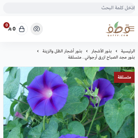
0
0
متجر قطف للبذور
الرئيسية
بذور الأشجار
بذور أشجار الظل والزينة
بذور مجد الصباح ازرق أرجواني . متسلقة
متسلقة