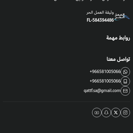
وثيقة العمل الحر
FL-584394486
روابط مهمة
تواصل معنا
+966581005066
+966581005066
qattf.sa@gmail.com