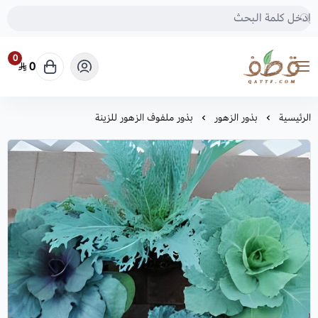
0
0
متجر قطف للبذور
الرئيسية
بذور الزهور
بذور ملفوف الزهور للزينة