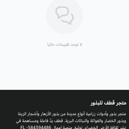
لا توجد تقييمات حاليا
متجر قطف للبذور
متجر بذور وأدوات زراعية أنواع عديدة من بذور الأزهار وأشجار الزينة
وبذور الخضار والفواكة والنباتات البرية. قطف يدٌ فاعلة ومساهمة في
نشر ثقافة الأرض الخضراء. توثيق منصة اعمال 584394486- FL