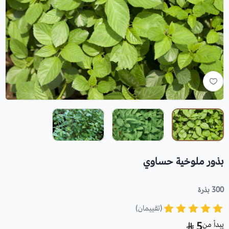
بذور ملوخية حساوي
300 بذرة
(تقييمان)
يبدأ من
5