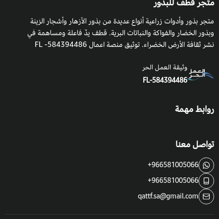
متجر قطف للبذور
متجر بذور وأدوات زراعية أنواع عديدة من بذور الأزهار وأشجار الزينة
وبذور الخضار والفواكة والنباتات البرية. قطف يدٌ فاعلة ومساهمة في
نشر ثقافة الأرض الخضراء. توثيق منصة اعمال 584394486- FL
وثيقة العمل الحر
FL-584394486
روابط مهمة
تواصل معنا
+966581005066
+966581005066
qattf.sa@gmail.com