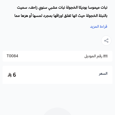
نبات ميموسا بوديكا الخجولة نبات عشبي سنوي زاحف، سميت
بالنبتة الخجولة حيث انها تغلق اوراقها بمجرد لمسها أو هزها مما
جعلها نبته مسلية للكبار والصغار، وايضا تتدلى اوراقها في الظلام
قراءة المزيد
وتفتح في النهار، ذات ساق نحيل متفرع مستقيم مع قليل من
الأشواك.
رقم الموديل
T0084
الاسم العلمي
: Mimosa Pudic وهي كلمة مشتقة من كلمة لاتينية
تعني الخجولة.
أسماء أخرى:
الست المستحية، أو لا تلمسني، أو الحساسة أو العفيفة
السعر
6
أو المنكمشة.
العائلة:
سنطاوات.
الفصيلة
: بقولية.
الموطن الأصلي:
موطنها امريكا الجنوبية والوسطي، والمناطق
الاستوائية.