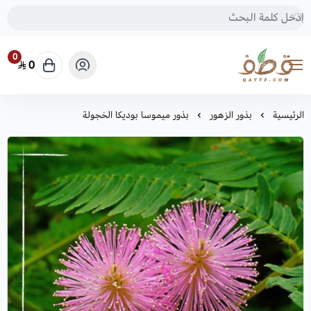
0
0
متجر قطف للبذور
الرئيسية
بذور الزهور
بذور ميموسا بوديكا الخجولة