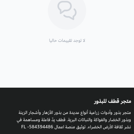
التكاثر:
بالبذور
موعد الزراعة:
تزرع ميموسا الخجولة في اوائل الربيع حتى اواخر
الخريف.
لا توجد تقييمات حاليا
موعد التزهير
: من يوينو إلى ديسمبر.
الأزهار والأوراق
: أزهارها كروية الشكل، وردية اللون أوراقها ريشية
مركبة.
الارتفاع
: يصل طولها إلى متر ونصف.
زراعة ميموزا الخجولة والظروف البيئية:
متجر قطف للبذور
النبتة الخجولة تفضل درجة حرارة 40- 50 درجة مئوية،
متجر بذور وأدوات زراعية أنواع عديدة من بذور الأزهار وأشجار الزينة
يتم نقع البذور في وعاء لمدة 30 دقيقة؛ ثم يتم تسميد التربة بسماد
وبذور الخضار والفواكة والنباتات البرية. قطف يدٌ فاعلة ومساهمة في
من محلول برمنجات البوتاسيوم ؛ ثم توضع التربة في وعاء؛ ويتم
نشر ثقافة الأرض الخضراء. توثيق منصة اعمال 584394486- FL
ترطيبها ووضع البذور التي تم نقعها سابقا بحيث تكون في عمق 1 سم