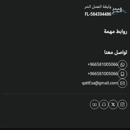
وثيقة العمل الحر
ثم يغطى الوعاء بقطعة قماش حتى يتم التدفئة؛ بعد 4 – 5 اسابيع
FL-584394486
تنبت البذور.
روابط مهمة
التربة والسماد:
يفضل تربة رملية مع بيتموس، ويكون السماد عالي
البوتاسيم كل اسبوعين مرة ويجب مراعاة رطوبة التربة 70%.
تواصل معنا
السقي
: يتم الري على فترات كل يومين. باعتدال ويكون التصريف جيداً.
+966581005066
التعرض للشمس
: لا تفضل الشمس المباشرة والشديدة خصوصاُ في
+966581005066
فصل الصيف.
qattf.sa@gmail.com
فوائد واستخدامات ميموزا الخجولة:
تستخدم كعلاج موضعي لنزيف البواسير.
علاج لمرض الزحار.
علاج لاضطراب الجهاز التناسلي والبولي.