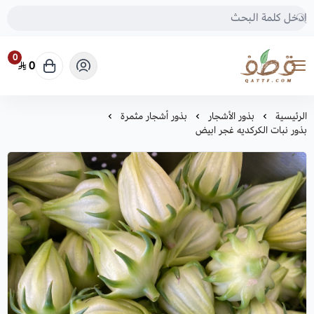
0
0
متجر قطف للبذور
الرئيسية
بذور الأشجار
بذور أشجار مثمرة
بذور نبات الكركديه غجر ابيض