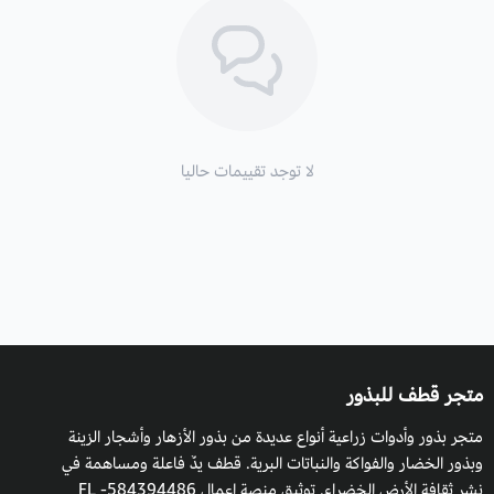
تتضخم عند نضجها.
الأوراق
: رمحية خضراء لها حواف مسننة.
التربة:
تربة جيدة التصريف رطبة.
التعرض للشمس
: كاملة.
لا توجد تقييمات حاليا
التكاثر:
بالبذور.
متجر قطف للبذور
متجر بذور وأدوات زراعية أنواع عديدة من بذور الأزهار وأشجار الزينة
وبذور الخضار والفواكة والنباتات البرية. قطف يدٌ فاعلة ومساهمة في
نشر ثقافة الأرض الخضراء. توثيق منصة اعمال 584394486- FL