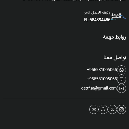
وثيقة العمل الحر
FL-584394486
روابط مهمة
تواصل معنا
+966581005066
+966581005066
qattf.sa@gmail.com