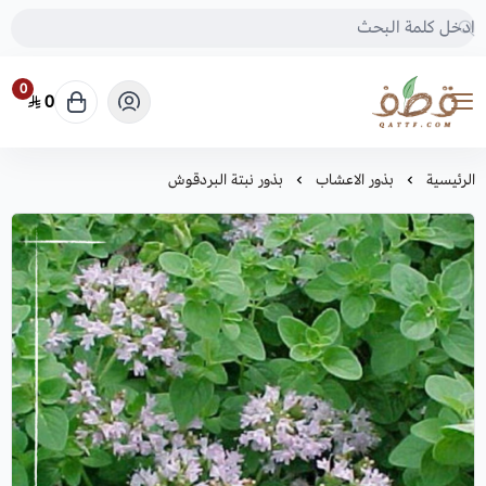
0
0
متجر قطف للبذور
الرئيسية
بذور الاعشاب
بذور نبتة البردقوش