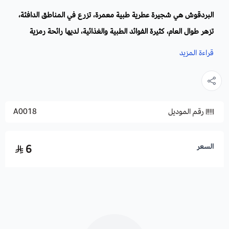
البردقوش هي شجيرة عطرية طبية معمرة، تزرع في المناطق الدافئة،
تزهر طوال العام، كثيرة الفوائد الطبية والغذائية، لديها رائحة رمزية
مميزة، أوراقها خضراء ذات أطراف مدببة، وأزهارها صفراء.
قراءة المزيد
الاسم العلمي:
Origanum Majorana
العائلة
: Lamiaceae
رقم الموديل
A0018
أسماء أخرى:
المردكوش، المرزنجوش، العنقز، الانجرك، الملول، ريحان
البر، الدوش، الوزاب.
الموطن الأصلي:
جنوب غرب اسيا , استراليا وشرق افريقيا، وجنوب
السعر
6
السعودية.
التكاثر
: بالبذور، التعقيل، والتقسيم.
موعد الزراعة
: يمكن زراعتها في عروتين الأولى: بالبذور في نوفمبر
وتشتل في شهر فبراير، والعروة الثانية: في شهر يوليو، وتشتل في