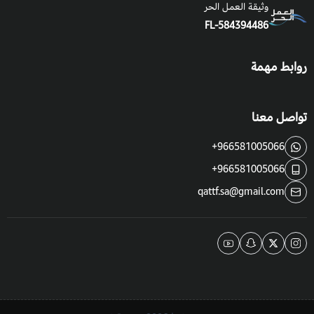
وثيقة العمل الحر
FL-584394486
روابط مهمة
تواصل معنا
+966581005066
+966581005066
qattf.sa@gmail.com