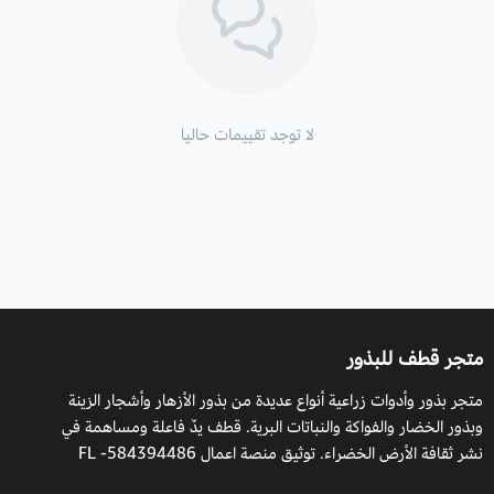
زراعة نخيل البسمارك والظروف البيئية:
موعد الزراعة:
في أي وقت من العام وتستغرق البذور من 2 إلى 3
أشهر لتنبت.
لا توجد تقييمات حاليا
التربة
: متسامح مع العديد من أنواع التربة الحمضية والقلوية
والمحايدة.
طريقة السقي:
نخيل البسمارك متحمل للجفاف فهو لا يحتاج إلى
سقي كثير.
التعرض للشمس:
الشمس الكاملة، ويمكن أن تكون في الظل الجزئي.
التكاثر
: بالبذور.
متجر قطف للبذور
متجر بذور وأدوات زراعية أنواع عديدة من بذور الأزهار وأشجار الزينة
وبذور الخضار والفواكة والنباتات البرية. قطف يدٌ فاعلة ومساهمة في
نشر ثقافة الأرض الخضراء. توثيق منصة اعمال 584394486- FL