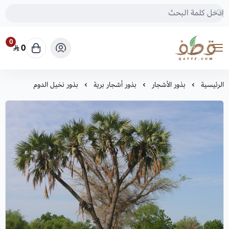
0
0
متجر قطف للبذور
الرئيسية
بذور الأشجار
بذور أشجار برية
بذور نخيل الدوم