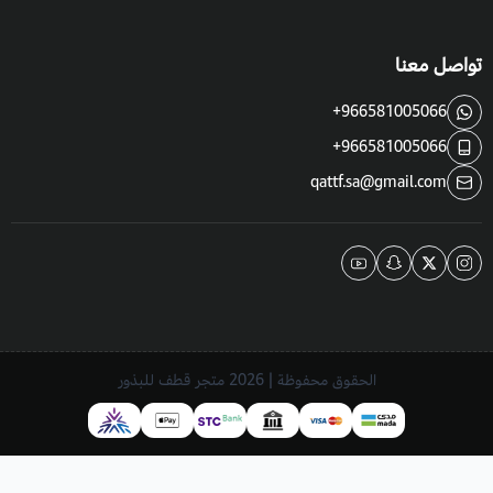
تواصل معنا
+966581005066
+966581005066
qattf.sa@gmail.com
الحقوق محفوظة | 2026
متجر قطف للبذور