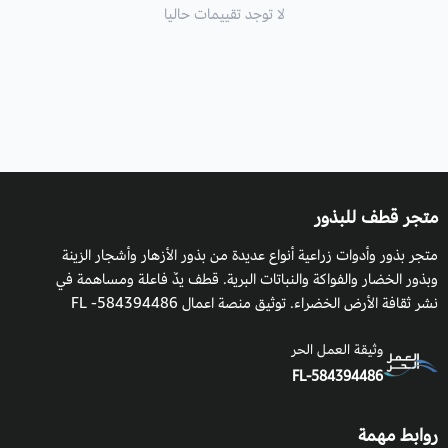
لا توجد تقييمات حاليا
متجر قطف للبذور
متجر بذور وأدوات زراعية أنواع عديدة من بذور الأزهار وأشجار الزينة
وبذور الخضار والفواكة والنباتات البرية. قطف يدٌ فاعلة ومساهمة في
نشر ثقافة الأرض الخضراء. توثيق منصة اعمال 584394486- FL
وثيقة العمل الحر
FL-584394486
روابط مهمة