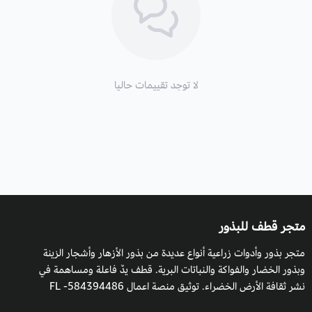
الارتفاع
: قد تصل إلى 20 متراً.
زراعة نخيل السابال والظروف البيئية:
تتحمل نخيل السابال درجات الملوحة العالية وشدة الرياح والجفاف،
شديدة التحمل لدرجات الحرارة العالية، وكذلك المنخفضة، تتميز
لا توجد تقييمات حاليا
بطول عمرها إذ قد يصل لمئات السنين، مقاومة للأمراض والحشرات.
التربة:
ينمو في تربة جيدة التصريف ورطبة تحمل عناصر غذائية
مكتملة.
التعرض للشمس
: يفضل ضوء الشمس الكاملة.
التكاثر:
بالبذور، والفسائل.
متجر قطف للبذور
متجر بذور وأدوات زراعية أنواع عديدة من بذور الأزهار وأشجار الزينة
وبذور الخضار والفواكة والنباتات البرية. قطف يدٌ فاعلة ومساهمة في
نشر ثقافة الأرض الخضراء. توثيق منصة اعمال 584394486- FL