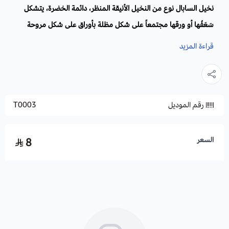
نخيل السابال نوع من النخيل الأنيقة المنظر، دائمة الخضرة، يتشكل
سَعَفُها أو ورقها مجتمعاً على شكل مظلة بأوراق على شكل مروحة
بشفرات يصل طولها إلى متر أو أكثر، تنقسم كل ورقة إلى عدة خيوط،
قراءة المزيد
تنتج أزهاراً صغيرة ذات لون أبيض عطرة تجذب إليها النحل، تنتشر في
الحدائق والمنتزهات لجمال منظرها وسهولة العناية وقوة تحملها
لكثير من الظروف المناخية القاسية.
رقم الموديل
T0003
الاسم العلمي
: Sabal palmetto
أسماء أخرى:
ذيل الطاؤوس ، السابال النخيلي، نخيل الملفوف.
السعر
8
موعد الزراعة:
في الأوقات الدافئة من السنة.
موعد التزهير
: في آخر الربيع.
الأزهار :
بيضاء اللون إلى كريمية صغيرة على شكل نورات تتحول إلى
ثمرات صغيرة سوداء.
الأوراق
: تظهر على شكل مروحة لها أطراف مثل الخيوط.