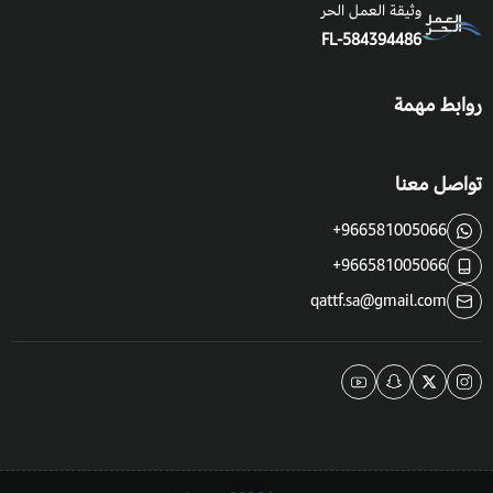
وثيقة العمل الحر
FL-584394486
روابط مهمة
تواصل معنا
+966581005066
+966581005066
qattf.sa@gmail.com