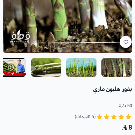
بذور هليون ماري
50 بذرة
(5 تقييمات)
8