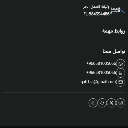
وثيقة العمل الحر
FL-584394486
روابط مهمة
تواصل معنا
+966581005066
+966581005066
qattf.sa@gmail.com