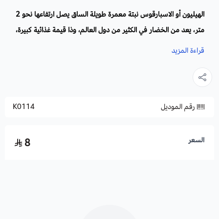
الهيليون أو الاسبارقوس نبتة معمرة طويلة الساق يصل ارتفاعها نحو 2
متر، يعد من الخضار في الكثير من دول العالم، وذا قيمة غذائية كبيرة،
أوراقها إبرية تخرج من الاوراق الحقيقية وهي نموات تظهر على
قراءة المزيد
السيقان. تثمر ثمار خضراء تتحول بعد النضج إلى حمراء زاهية.
الاسم العلمي:
Asparagus
رقم الموديل
K0114
الفصيلة:
تعتبر من الفصيلة الزنبقية من النباتات المعمرة المزهرة.
اسماء اخرى لها:
الهليون ، حليون ، وجربوة. الاسبارقوس.
السعر
8
زراعة الهليون:
تزرع في بالبذور في تربة قلوية من طينية ثقيلة وخفيفة رملية وان
تتمتع التربة بالتهوية وتعزس البذرة بمقدار 3سم، يجب الري اليومي
بعد الابذار وإزالة الحشائش القريبة من سيقان الهليون، وبعد 3 اسابيع
يمكنك وضع السماد المناسب بقدر مناسب.