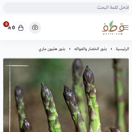
0
0
متجر قطف للبذور
الرئيسية
بذور الخضار والفواكه
بذور هليون ماري