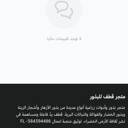
يوجد فيديو لطريقة زراعة الجوري من البذور.
لا توجد تقييمات حاليا
متجر قطف للبذور
متجر بذور وأدوات زراعية أنواع عديدة من بذور الأزهار وأشجار الزينة
وبذور الخضار والفواكة والنباتات البرية. قطف يدٌ فاعلة ومساهمة في
نشر ثقافة الأرض الخضراء. توثيق منصة اعمال 584394486- FL