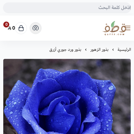
0
0
متجر قطف للبذور
الرئيسية
بذور الزهور
بذور ورد جوري أزرق