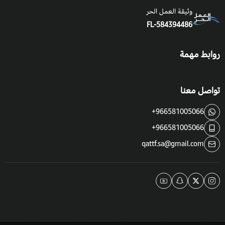
وثيقة العمل الحر
FL-584394486
روابط مهمة
تواصل معنا
+966581005066
+966581005066
qattf.sa@gmail.com