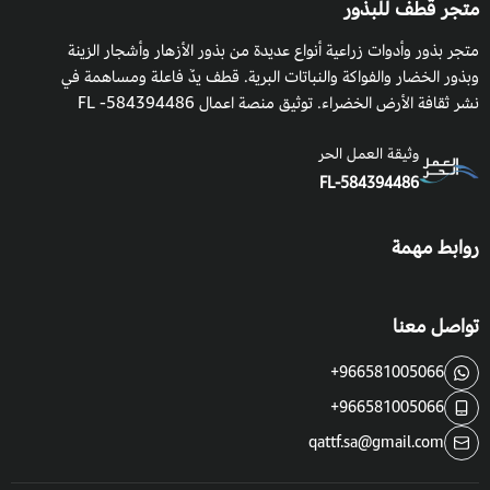
متجر قطف للبذور
متجر بذور وأدوات زراعية أنواع عديدة من بذور الأزهار وأشجار الزينة
وبذور الخضار والفواكة والنباتات البرية. قطف يدٌ فاعلة ومساهمة في
نشر ثقافة الأرض الخضراء. توثيق منصة اعمال 584394486- FL
وثيقة العمل الحر
FL-584394486
روابط مهمة
تواصل معنا
+966581005066
+966581005066
qattf.sa@gmail.com