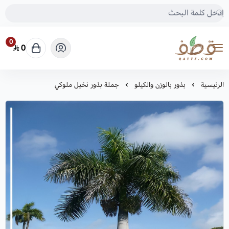
0
0
متجر قطف للبذور
الرئيسية
بذور بالوزن والكيلو
جملة بذور نخيل ملوكي