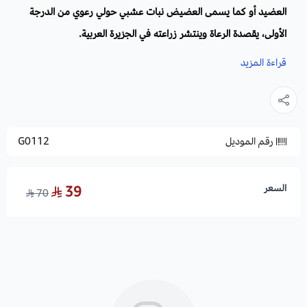
العضيد أو كما يسمى العضيض نبات عشبي حولي رعوي من الدرجة
الأولى، يقصدة الرعاة وينتشر زراعته في الجزيرة العربية.
قراءة المزيد
الاسم العلمي
: Urospermum
أسماء أخرى:
عضيض
.
العائلة:
الهندباوية
.
رقم الموديل
G0112
الموطن الأصلي:
المملكة العربية السعودية وبعض مناطق الشرق
الأوسط.
السعر
39
70
الأزهار:
نجمية الشكل بلون أصفر ساطع.
الأوراق
: رمحية خضراء اللون باسقة.
الارتفاع
: 30سم.
زراعة العضيد والظروف البيئية: