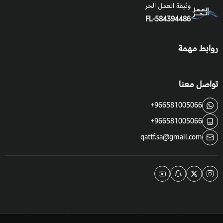
وثيقة العمل الحر
FL-584394486
فوائد واستخدامات العضيد:
يعتبر العضيد مرعى جيد للمواشي،
روابط مهمة
له بعض الاستعمالات طبية في الطب الشعبي.
تواصل معنا
+966581005066
+966581005066
qattf.sa@gmail.com