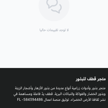
يزرع العضيد في الطظروف الصحراوية الجافة وهو بنات حولي مزهر
في الربيع، كما يمكن أن يزرع في أي ظروف مناخية معتدلة مثل
البيوت المحمية.
لا توجد تقييمات حاليا
التربة والسماد:
تربة رملية أو طينية.
طريقة السقي
: مع مراعاة حالة الطقس ورطوبة التربة، والظروف
المناخية للنبات.
التعرض للشمس
: يحتاج إلى الشمس الكاملة.
التكاثر:
بالبذور.
متجر قطف للبذور
موعد الزراعة: بداية من شهر 9 سبتمبر حتى شهر 12 ديسمبر،
ويمكن
متجر بذور وأدوات زراعية أنواع عديدة من بذور الأزهار وأشجار الزينة
زراعتها في أي وقت من السنة في غير هذه الأجواء والظروف المناخية
وبذور الخضار والفواكة والنباتات البرية. قطف يدٌ فاعلة ومساهمة في
داخل البيوت المحمية.
نشر ثقافة الأرض الخضراء. توثيق منصة اعمال 584394486- FL
موعد التزهير
: في الربيع.