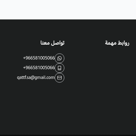
فوائد واستخدامات طريحة الحب امرانت
يستخدم نبات ذيل الثعلب للزينة.
يستخدم أيضاً في تصميم الحدائق.
تطهي أوراقه مثل السبانج لاحتوائها على
روابط مهمة
تواصل معنا
تستخدم زهرة أمرانتس الحمراء كمل
+966581005066
+966581005066
qattf.sa@gmail.com