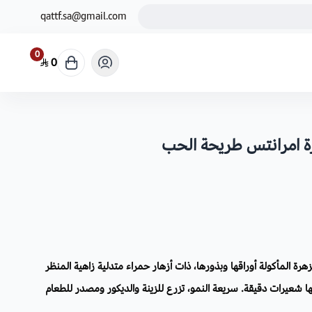
qattf.sa@gmail.com
0
0
رة المأكولة أوراقها وبذورها، ذات أزهار حمراء متدلية زاهية المنظر
شعيرات دقيقة. سريعة النمو، تزرع للزينة والديكور ومصدر للطعام