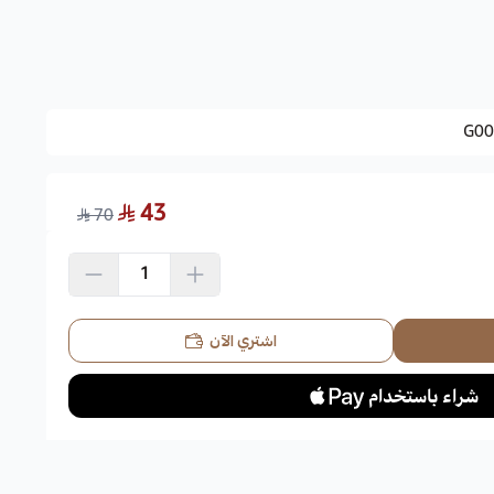
الحب . ذيل الثعلب. ذيل القط . قطيفة حمراء.
G00
لأمريكية.
43
70
ذات ملمس ناعم ولون أحمر أسر.
عيرات دقيقة، ومع مرور الوقت يتحول لونها إلى الأرجواني.
اشتري الآن
 والمعتدلة وتتحمل الحرارة العالية، وأي نوع من التربة طالما كان
ي ظروف مناخية معتدلة مثل البيوت المحمية. يتم تقليمه في بداية فصل
فضل إبعاده عن تيارات الهواء.