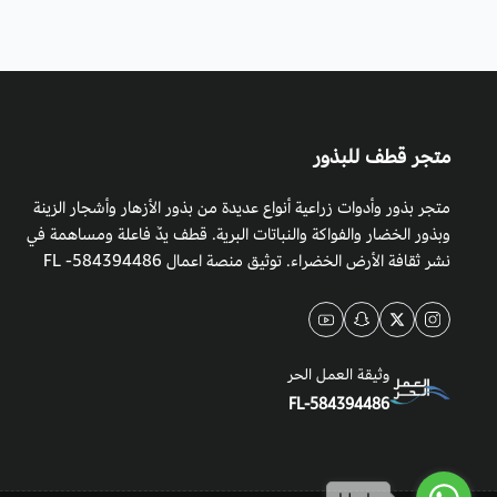
متجر قطف للبذور
متجر بذور وأدوات زراعية أنواع عديدة من بذور الأزهار وأشجار الزينة
وبذور الخضار والفواكة والنباتات البرية. قطف يدٌ فاعلة ومساهمة في
نشر ثقافة الأرض الخضراء. توثيق منصة اعمال 584394486- FL
وثيقة العمل الحر
FL-584394486