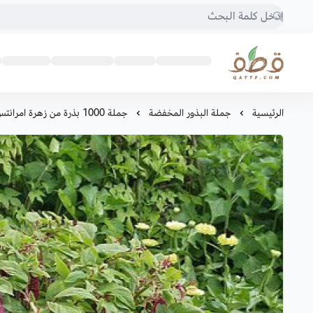
متجر قطف للبذور
الرئيسية
جملة البذور المخفضة
جملة 1000 بذرة من زهرة امرانتس طريحة الحب