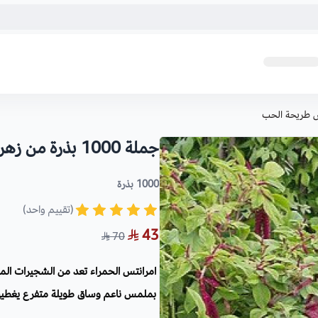
جملة 1000 بذرة من زهرة امرانتس طريحة الحب
1000 بذرة
(تقييم واحد)
43
70
امرانتس الحمراء تعد من الشجيرات المزه
بملمس ناعم وساق طويلة متفرع يغطيها 
عند بعض الشعوب.