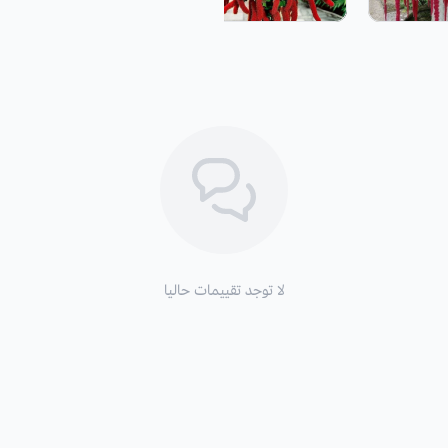
التربة والسماد:
ينمو أمرانتس في جميع أنواع التربة سواء
حمضية وحتى يمكن أن ينمو في التربة ش
مرات التسميد.
طريقة السقي
: تسقى بغزارة في مرحلة ال
ورطوبة التربة، والظروف المناخية للنبات.
التعرض للشمس
: لا تنمو أمرانتس في 
لا توجد تقييمات حاليا
التكاثر:
تتم زراعة نبات ذيل القط عن طر
موعد الزراعة:
الأجواء والظروف المناخية داخل البيوت 
موعد التزهير
: من شهر 7 يوليو إلى 9 سبتمبر.