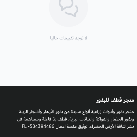
درجة حموضة التربة
: يفضل أن تزرع في تربة درجة حموضتها ما بين
6.5 -7.0
التكاثر
: عن طريق البذور أو عن طريق العقل.
الوقت المفضل للزراعة:
من الأفضل أن تزرع البذور في منتصف الربيع
لا توجد تقييمات حاليا
بمجرد ارتفاع درجة حرارة التربة.
تزرع بالعقل في فصل الربيع
والصيف.
التعرض
:
يمكن أن ينمو نبات السالفيا الحمراء بنجاح في بقعة ذات ظل
جزئي، لكنه في النهاية سينمو (ويتفتح) بشكل أفضل كلما زادت أشعة
الشمس. احرص على زرعه في مكان يتعرض لضوء الشمس الساطع
متجر قطف للبذور
من ست إلى ثماني ساعات على الأقل يوميًا.
متجر بذور وأدوات زراعية أنواع عديدة من بذور الأزهار وأشجار الزينة
وبذور الخضار والفواكة والنباتات البرية. قطف يدٌ فاعلة ومساهمة في
التربة المفضلة
: ازرع نبات السالفيا الأحمر في تربة رطبة ولكن جيدة
نشر ثقافة الأرض الخضراء. توثيق منصة اعمال 584394486- FL
التصريف. يفضل النبات خليطًا طينيًا غنيًا بالمواد العضوية.