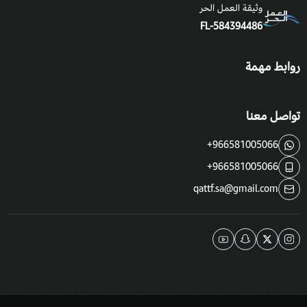
وثيقة العمل الحر
FL-584394486
الري
: لا ينبغي الإفراط في الري حتى لا تتعفن الجذور .
روابط مهمة
طريقة الزراعة :
يتم وضع البذور في التربة وبعدها تغطي بالتراب 20ملم.
تواصل معنا
او يتم زراعتها باستخدام العقل بحيث يأخذ من عقلة لينة، مع وضع
هرمون التجذير في الاصيص مملوء بالتربة.
+966581005066
+966581005066
الآفات و المشاكل
: عندما يتعلق الأمر بالسالفيا الحمراء ، فإن اكثر
qattf.sa@gmail.com
الآفات التي تصيبها هي البزاقات والذباب الأبيض.
فوائد نبات زهرة سلفيا الحمراء
:
تستخدم في علاج التقرحات والالتهابات.
كما تستخدم في تحضير مستحضرات التجميل المختلفة. ؛ وتستخدم