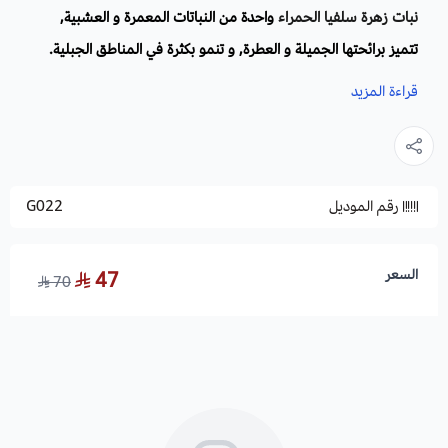
نبات زهرة سلفيا الحمراء
واحدة من النباتات المعمرة و العشبية,
تتميز برائحتها الجميلة و العطرة, و تنمو بكثرة في المناطق الجبلية.
قراءة المزيد
الاسم العلمي:
Salvia splendens
الموطن الأصلي
: موطن سلفيا الحمراء هو أمريكا الجنوبية و خاصة
البرازيل.
رقم الموديل
G022
أسماء أخرى
:
المريمية القرمزية, سالفيا الحمراء.
لون الأزهار
: أحمر.
التسمم
: غير سام.
السعر
47
70
الظروف البيئية لزراعة نبات سلفيا الحمراء
:
بذور نبات زهرة سلفيا الحمراء تحتاج لدرجة حرارة 18_20 درجة
مئوية،