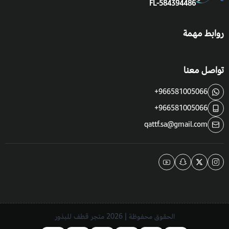
FL-584394486
روابط مهمة
تواصل معنا
+966581005066
+966581005066
qattf.sa@gmail.com
الحقوق محفوظة | 2026
متجر قطف للبذور