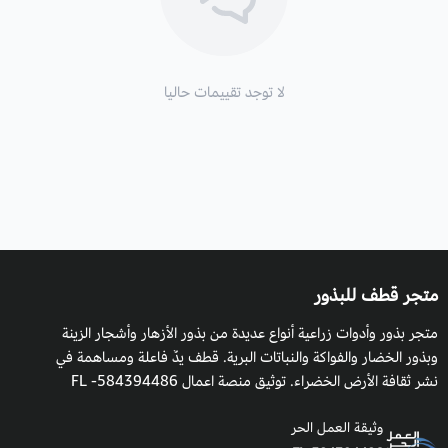
لا توجد تقييمات حاليا
متجر قطف للبذور
متجر بذور وأدوات زراعية أنواع عديدة من بذور الأزهار وأشجار الزينة
وبذور الخضار والفواكة والنباتات البرية. قطف يدٌ فاعلة ومساهمة في
نشر ثقافة الأرض الخضراء. توثيق منصة اعمال 584394486- FL
وثيقة العمل الحر