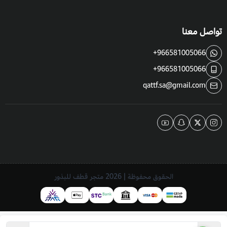
تواصل معنا
+966581005066
+966581005066
qattf.sa@gmail.com
الحقوق محفوظة | 2026
متجر قطف للبذور