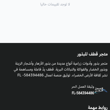
لا توجد تقييمات حاليا
متجر قطف للبذور
متجر بذور وأدوات زراعية أنواع عديدة من بذور الأزهار وأشجار الزينة
وبذور الخضار والفواكة والنباتات البرية. قطف يدٌ فاعلة ومساهمة في
نشر ثقافة الأرض الخضراء. توثيق منصة اعمال 584394486- FL
وثيقة العمل الحر
FL-584394486
روابط مهمة