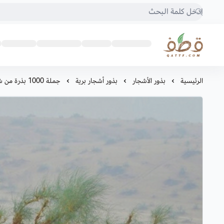
متجر قطف للبذور
الرئيسية
بذور الأشجار
بذور أشجار برية
جملة 1000 بذرة من شجرة الغضا