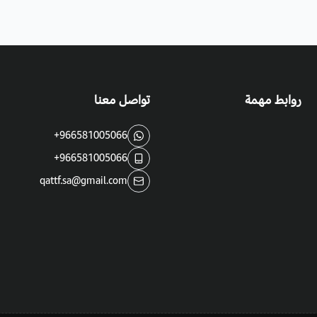
روابط مهمة
تواصل معنا
+966581005066
+966581005066
qattf.sa@gmail.com