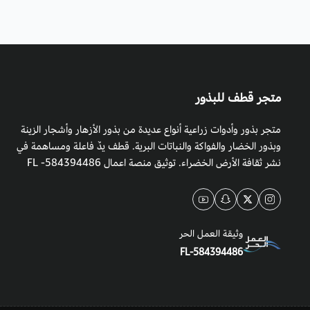
متجر قطف للبذور
متجر بذور وأدوات زراعية أنواع عديدة من بذور الأزهار وأشجار الزينة
وبذور الخضار والفواكة والنباتات البرية. قطف يدٌ فاعلة ومساهمة في
نشر ثقافة الأرض الخضراء. توثيق منصة اعمال 584394486- FL
وثيقة العمل الحر
FL-584394486