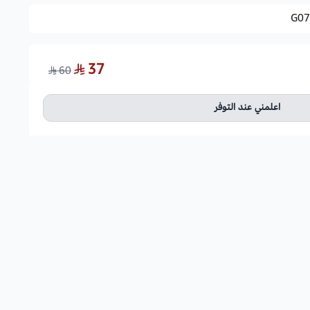
G07
37
60
اعلمني عند التوفر