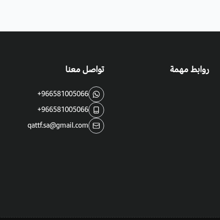
روابط مهمة
تواصل معنا
+966581005066
+966581005066
qattf.sa@gmail.com