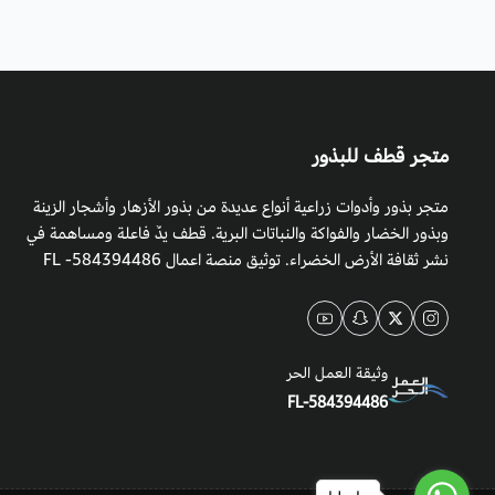
متجر قطف للبذور
متجر بذور وأدوات زراعية أنواع عديدة من بذور الأزهار وأشجار الزينة
وبذور الخضار والفواكة والنباتات البرية. قطف يدٌ فاعلة ومساهمة في
نشر ثقافة الأرض الخضراء. توثيق منصة اعمال 584394486- FL
وثيقة العمل الحر
FL-584394486