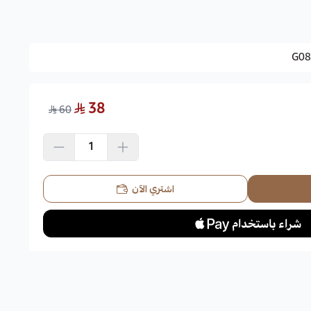
G08
38
60
اشتري الآن