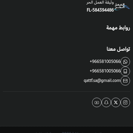
وثيقة العمل الحر
FL-584394486
روابط مهمة
تواصل معنا
+966581005066
+966581005066
qattf.sa@gmail.com