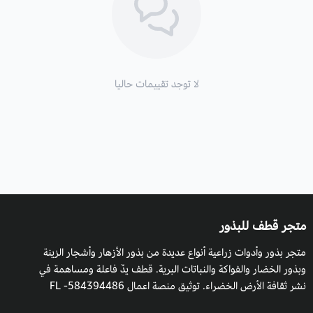
لا توجد تقييمات حاليا
متجر قطف للبذور
متجر بذور وأدوات زراعية أنواع عديدة من بذور الأزهار وأشجار الزينة
وبذور الخضار والفواكة والنباتات البرية. قطف يدٌ فاعلة ومساهمة في
نشر ثقافة الأرض الخضراء. توثيق منصة اعمال 584394486- FL