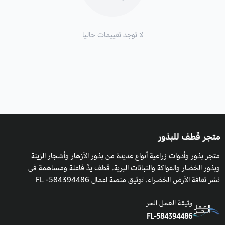
لا توجد تقييمات حاليا
متجر قطف للبذور
متجر بذور وأدوات زراعية أنواع عديدة من بذور الأزهار وأشجار الزينة
وبذور الخضار والفواكة والنباتات البرية. قطف يدٌ فاعلة ومساهمة في
نشر ثقافة الأرض الخضراء. توثيق منصة اعمال 584394486- FL
وثيقة العمل الحر
FL-584394486