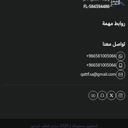
FL-584394486
روابط مهمة
تواصل معنا
+966581005066
+966581005066
qattf.sa@gmail.com
الحقوق محفوظة | 2026
متجر قطف للبذور