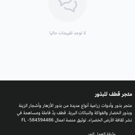
لا توجد تقييمات حاليا
متجر قطف للبذور
متجر بذور وأدوات زراعية أنواع عديدة من بذور الأزهار وأشجار الزينة
وبذور الخضار والفواكة والنباتات البرية. قطف يدٌ فاعلة ومساهمة في
نشر ثقافة الأرض الخضراء. توثيق منصة اعمال 584394486- FL
وثيقة العمل الحر