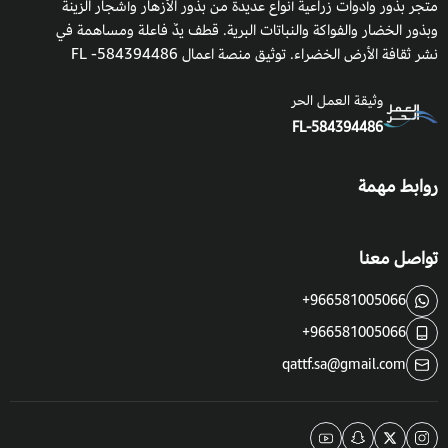
متجر بذور وأدوات زراعية أنواع عديدة من بذور الأزهار وأشجار الزينة
وبذور الخضار والفواكة والنباتات البرية. قطف يدٌ فاعلة ومساهمة في
نشر ثقافة الأرض الخضراء. توثيق منصة اعمال 584394486- FL
وثيقة العمل الحر
FL-584394486
روابط مهمة
تواصل معنا
+966581005066
+966581005066
qattf.sa@gmail.com