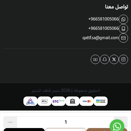
تواصل معنا
+966581005066
+966581005066
qattf.sa@gmail.com
الحقوق محفوظة | 2026
متجر قطف للبذور