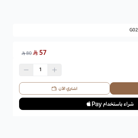
G02
57
80
اشتري الآن