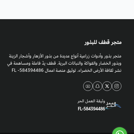
متجر قطف للبذور
متجر بذور وأدوات زراعية أنواع عديدة من بذور الأزهار وأشجار الزينة
وبذور الخضار والفواكة والنباتات البرية. قطف يدٌ فاعلة ومساهمة في
نشر ثقافة الأرض الخضراء. توثيق منصة اعمال 584394486- FL
وثيقة العمل الحر
FL-584394486