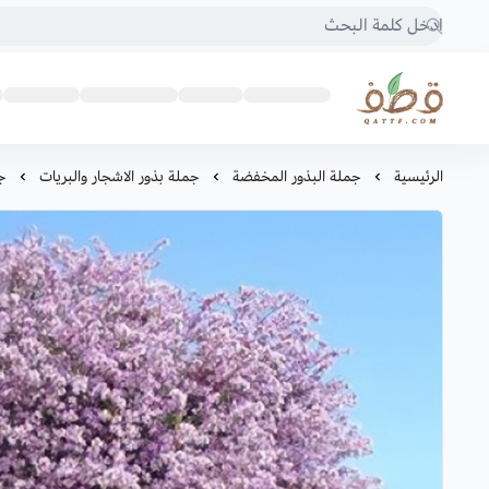
متجر قطف للبذور
الرئيسية
جملة البذور المخفضة
جملة بذور الاشجار والبريات
جملة 00‫