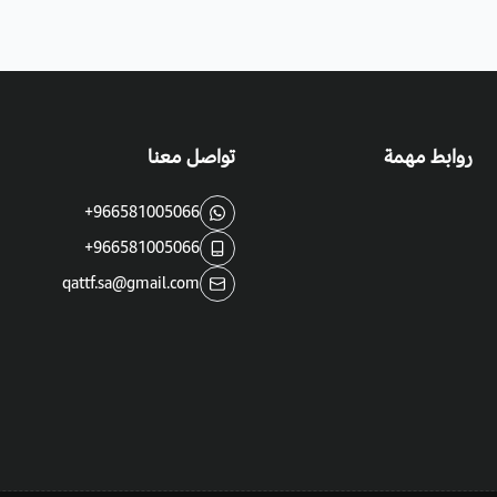
روابط مهمة
تواصل معنا
+966581005066
+966581005066
qattf.sa@gmail.com