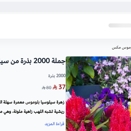
جملة 2000 بذرة من سيلوسيا بلوموس مكس
2000 بذرة
37
80
زهرة سيلوسيا
بلوموس
معمرة سهلة النم
ريشية تشبه اللهب زاهية ملونة، وهي من 
زاهية لا تتغير.
قراءة المزيد