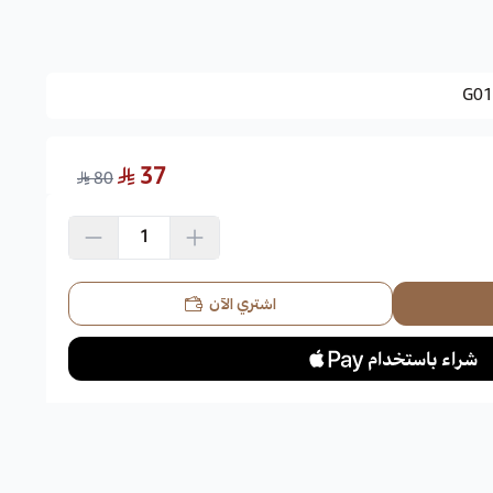
لبرقوق، أزهار الصوف.
G01
37
80
ي ألوان متعددة منها البنفسجي والوردي والأحمر والقرمزي والبرتقالي
زهرة لتغطي السيقان التي تحافظ على ريش الزهرة,
اشتري الآن
عتدلة، كما يمكن أن تزرع في أي ظروف مناخية معتدلة مثل البيوت
الربيع والصيف يمنحها الضوء لتزدهر.