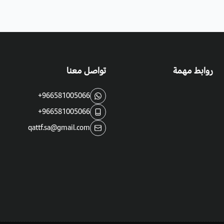
تستخدم أزهارها المجففة في الحرف والف
روابط مهمة
تواصل معنا
+966581005066
+966581005066
qattf.sa@gmail.com