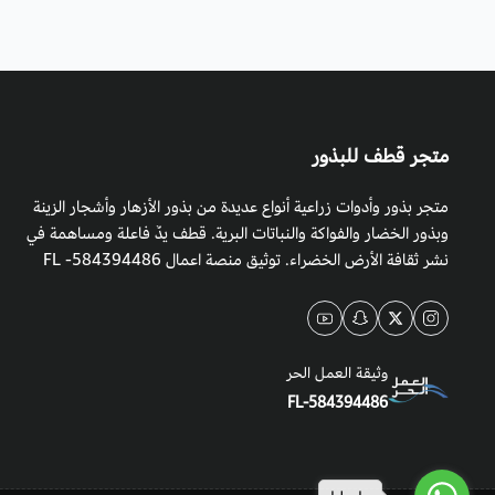
متجر قطف للبذور
متجر بذور وأدوات زراعية أنواع عديدة من بذور الأزهار وأشجار الزينة
وبذور الخضار والفواكة والنباتات البرية. قطف يدٌ فاعلة ومساهمة في
نشر ثقافة الأرض الخضراء. توثيق منصة اعمال 584394486- FL
وثيقة العمل الحر
FL-584394486