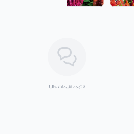
التربة والسماد:
يفضل تربة بيتموس
أو أ
وتسمد بسماد طبيعي أو سماد النيتروجين 3 مرات في السنة، مع مراعاة حاجة النبات لعدد مرات 
طريقة السقي
: تروى بشكل متوسط وبانتظام
التعرض للشمس
: تحتاج الضوء الساطع 
التكاثر:
بالبذور.
موعد الزراعة:
في الربيع، ويمكن زراعتها
لا توجد تقييمات حاليا
البيوت المحمية.
موعد التزهير
: تستمر بالازهار من فصل 
فوائد واستخدامات سيلوسيا :
من أجمل نباتات الزهور الريشية للقطف 