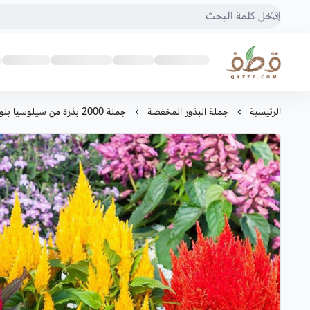
متجر قطف للبذور
الرئيسية
جملة البذور المخفضة
جملة 2000 بذرة من سيلوسيا بلوموس مكس