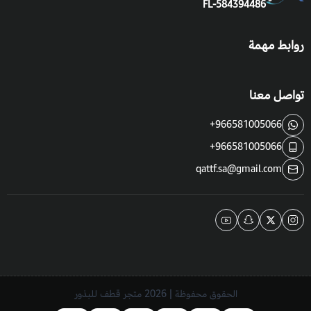
FL-584394486
روابط مهمة
تواصل معنا
+966581005066
+966581005066
qattf.sa@gmail.com
الحقوق محفوظة | 2026
متجر قطف للبذور