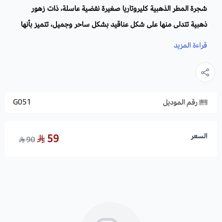
شجرة المطر الذهبية كليروتاريا صغيرة نفضية عاسلة، ذات زهور
ذهبية تتدلى منها على شكل عناقيد بشكل ساحر وجميل، تتميز بأنها
تنمو سريعًا وغير معرضة للأمراض ولا إلى أي عدو فطري أو حشري.
قراءة المزيد
الاسم العلمي
: Koelreuteria Paniculata.
أسماء أخرى:
شجرة المطر الذهبية ، شجرة الورنيش . فخر الهند ،
رقم الموديل
G051
شجرة الصين . شجرة الروبيان، اللهب الصينية.
العائلة:
Sapindaceae.
الموطن الأصلي:
الصين اليابان وكوريا.
السعر
59
90
زراعة بذور شجرة المطر الذهبية . كليروتاريا والظروف البيئية:
مما تتميز به تحملها لظروف المناخ الجاف، وتصديها للرياح القوية.
التربة والسماد:
ترزع في جميع أنواع التربة الجيدة التصريف. حمضي