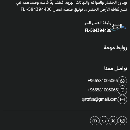
وبذور الخضار والفواكة والنباتات البرية. قطف يدٌ فاعلة ومساهمة في
نشر ثقافة الأرض الخضراء. توثيق منصة اعمال 584394486- FL
وثيقة العمل الحر
FL-584394486
روابط مهمة
تواصل معنا
+966581005066
+966581005066
qattf.sa@gmail.com