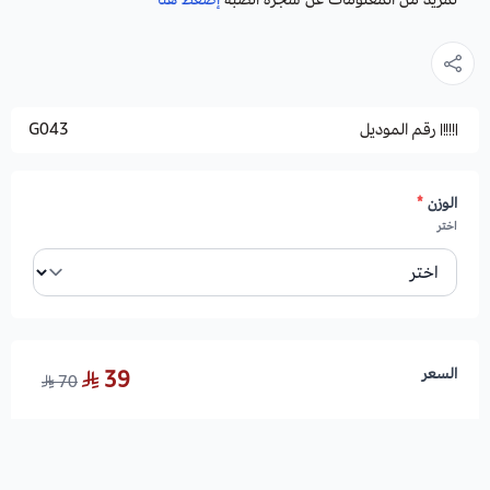
رقم الموديل
G043
الوزن
*
اختر
السعر
39
70