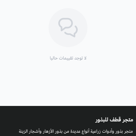
لا توجد تقييمات حاليا
متجر قطف للبذور
متجر بذور وأدوات زراعية أنواع عديدة من بذور الأزهار وأشجار الزينة