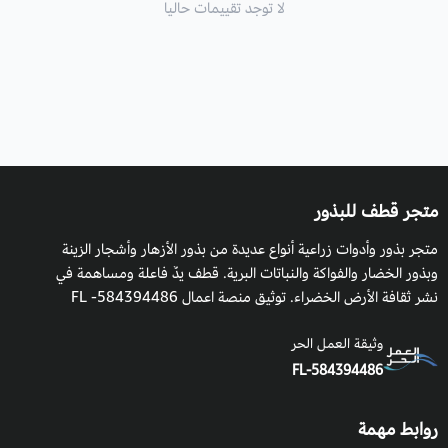
لا توجد تقييمات حاليا
متجر قطف للبذور
متجر بذور وأدوات زراعية أنواع عديدة من بذور الأزهار وأشجار الزينة
وبذور الخضار والفواكة والنباتات البرية. قطف يدٌ فاعلة ومساهمة في
نشر ثقافة الأرض الخضراء. توثيق منصة اعمال 584394486- FL
وثيقة العمل الحر
FL-584394486
روابط مهمة