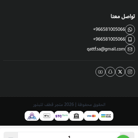
تواصل معنا
+966581005066
+966581005066
qattf.sa@gmail.com
الحقوق محفوظة | 2026
متجر قطف للبذور