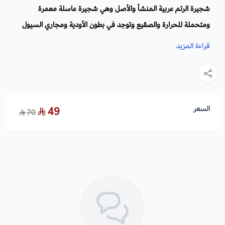
شجيرة الرتم عربية المنشأ والأصل وهي شجيرة عاسلة معمرة
ومتحملة للحرارة والصقيع وتوجد في بطون الأودية ومجاري السيول
وهي متساقطة ذات فروع رقيقة متدلية، تعتبر من النباتات الطبية،
قراءة المزيد
وتنتمى إلى اشجار الزينة المزهرة إذ تنتج الكثير من البروتينات النافعة
للإنسان والحيوان، تزرع كمصدات رياح متحملة للحرارة والصقيع.
سريعة النمو ولا تحتاج إلى عناية.
السعر
49
70
الاسم العلمي
: Retama raetam
الموطن الأصلي:
الجزيرة العربية وإجزاء واسعة من العام العربي.
عائلة
: البقوليات.
الأزهار:
بيضاء
صغيرة تظهر على الاغصان.
الأوراق
: إبرية خضراء.
الارتفاع
: حوالي 3 أمتار.