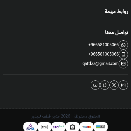
روابط مهمة
تواصل معنا
+966581005066
+966581005066
qattf.sa@gmail.com
الحقوق محفوظة | 2026
متجر قطف للبذور