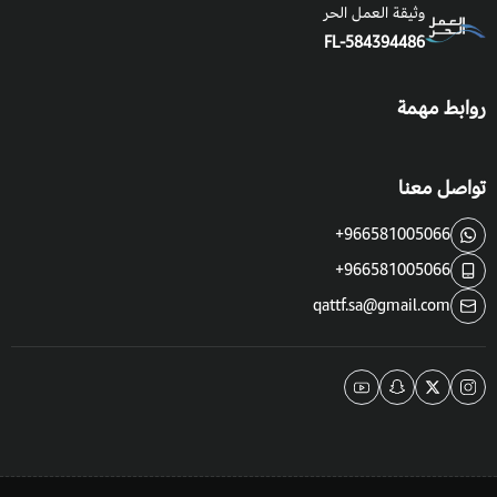
وثيقة العمل الحر
FL-584394486
موعد الزراعة:
في الأوقات الدافئة على مدار السنة، ويمكن زراعتها في
أي وقت من السنة في غير هذه الأجواء والظروف المناخية داخل
روابط مهمة
البيوت المحمية.
موعد التزهير
: تزهر في أواخر الربيع وحتى منتصف الصيف.
تواصل معنا
موعد الحصاد:
تستغرق 75 يوم من الزراعة حتى يحين موعد قطفها.
+966581005066
فوائد واستخدامات نبات المريمية:
+966581005066
لها فوائد طهوية للعديد من الأطباق اللذيذة.
qattf.sa@gmail.com
تفيد المرامية في نشاط الذاكرة.
تعالج إلتهاب الحلق وحروق الشمس.
تساعد على الاسترخاء.
والكثير من الفوائد الطبية لاضطرابات الجهاز الهضمي.