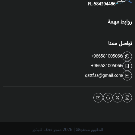
FL-584394486
روابط مهمة
تواصل معنا
+966581005066
+966581005066
qattf.sa@gmail.com
الحقوق محفوظة | 2026
متجر قطف للبذور