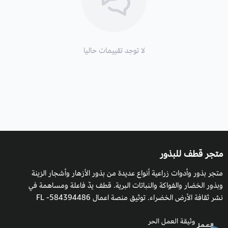
قد يساعد وبشكل كبير على تخفيف مغص الرضع
،
كما يحتوي
البسباس على نسب عالية من فيتامين سي
ويساعد ايضا في علاج
امراض القلب
.
لا توجد تقييمات حاليا
متجر قطف للبذور
متجر بذور وأدوات زراعية أنواع عديدة من بذور الأزهار وأشجار الزينة
وبذور الخضار والفواكة والنباتات البرية. قطف يدٌ فاعلة ومساهمة في
نشر ثقافة الأرض الخضراء. توثيق منصة اعمال 584394486- FL
وثيقة العمل الحر