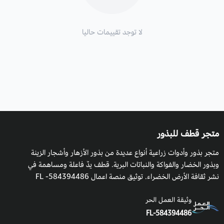
لا توجد تقييمات حاليا
متجر قطف للبذور
متجر بذور وأدوات زراعية أنواع عديدة من بذور الأزهار وأشجار الزينة
وبذور الخضار والفواكة والنباتات البرية. قطف يدٌ فاعلة ومساهمة في
نشر ثقافة الأرض الخضراء. توثيق منصة اعمال 584394486- FL
وثيقة العمل الحر
FL-584394486