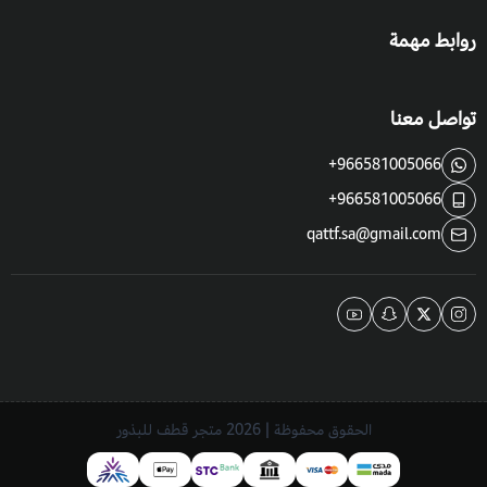
روابط مهمة
تواصل معنا
+966581005066
+966581005066
qattf.sa@gmail.com
الحقوق محفوظة | 2026
متجر قطف للبذور