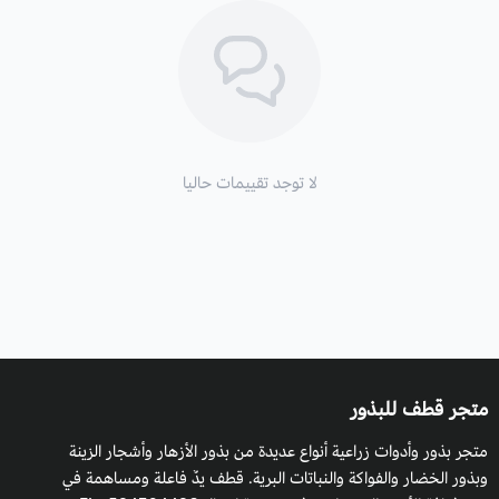
وقت زراعتها:
في فصل الربيع من شهر مارس إلى مايو.
موسم التزهير
وظهور الأوراق: في اواخر الربيع , الخريف , الصيف.
الارتفاع
: يمكن أن يصل حتى 75 سم.
الإكثار
: عن طريق البذور.
لا توجد تقييمات حاليا
الأزهار
: ازهار هذا النبات ليست جميلة فحسب بل أنها صالحة للأكل
ايضا, و اكثر أنواع ازهار سنتوريا كيانوس شهرة هي الأزهار ذات اللون
الازرق ولكنها تأتي أيضا باللون الابيض و الخزامي او البنفسجي و حتى
الوردي والاحمر.
التربة والسماد
: يجب أن تكون رطبة، ولكن نقطة أساسية وهي أن تكون
متجر قطف للبذور
جيدة التصريف حتى لا يتعفن النبات خاصة
متجر بذور وأدوات زراعية أنواع عديدة من بذور الأزهار وأشجار الزينة
السقي
: تسفى النباتات كلما لزم الأمر للحفاظ على رطوبة التربة خلال
وبذور الخضار والفواكة والنباتات البرية. قطف يدٌ فاعلة ومساهمة في
فصلي الربيع والصيف، حيث سيؤدي ذلك إلى إطالة فترة الإزهار.الماء