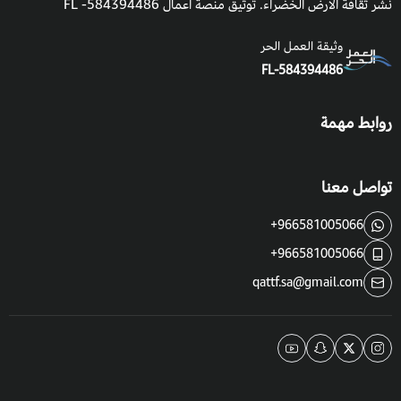
نشر ثقافة الأرض الخضراء. توثيق منصة اعمال 584394486- FL
ضروري للحفاظ على صحة النبات.
وثيقة العمل الحر
FL-584394486
التعرض للشمس:
هذا النبات يحتاج الى التعرض للشمس الكاملة
وهذا للحصول على اكبر عدد من الازهار.
روابط مهمة
درجة حموضة التربة: التربة المحايدة الى القلوية قليلا.
قم بإزالة أي حشائش أو ازهار تالفة أثناء نمو النباتات.
تواصل معنا
+966581005066
+966581005066
qattf.sa@gmail.com